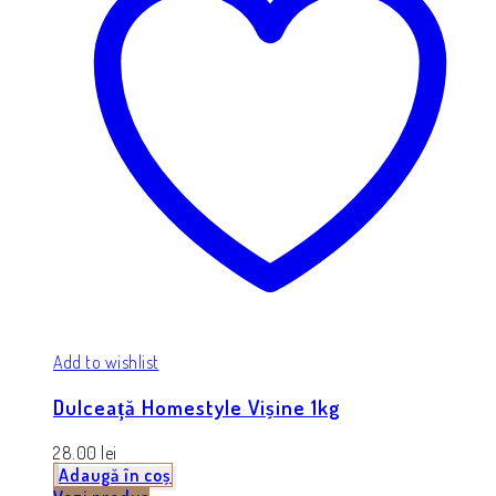
Add to wishlist
Dulceață Homestyle Vișine 1kg
28.00
lei
Adaugă în coș