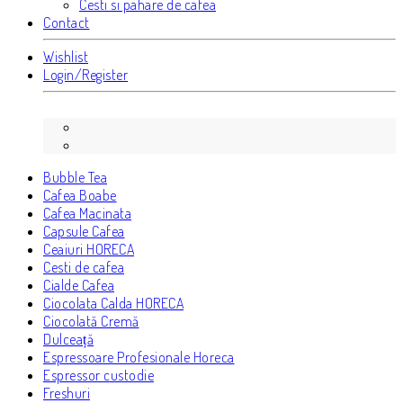
Cesti si pahare de cafea
Contact
Wishlist
Login/Register
Bubble Tea
Cafea Boabe
Cafea Macinata
Capsule Cafea
Ceaiuri HORECA
Cesti de cafea
Cialde Cafea
Ciocolata Calda HORECA
Ciocolată Cremă
Dulceață
Espressoare Profesionale Horeca
Espressor custodie
Freshuri