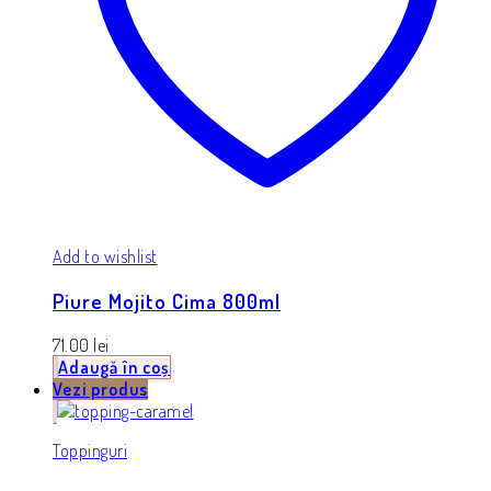
Add to wishlist
Piure Mojito Cima 800ml
71.00
lei
Adaugă în coș
Vezi produs
Toppinguri