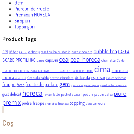
Gem
Piureuri de Fructe
Premixuri HORECA
Siropuri
Toppinguri
Product Tags
bubble tea
afine
CAFEA
0.7l
16 bar
aparat cafea custodie
baza ciocolata
44 mm
ceai
ceai horeca
BOABE PROFILI 1KG
capsuni
caise
chai latte
Cialde
cima
ciocolata
CIALDE DECOFEINIZATA CU HARTIE DEGRADABILA BIO 150 BUC
dulceata
ciocolata alba
espresso
ciocolata calda
crema ciocolata
evolet selection
gem
frappe
fructe de padure
fresh
gem caise
gem capsuni
gem fructe de padure
horeca
piure
gust delicat
latte
pachet acasa 1
paduri
paduri cafea
lamaie
premix
topping
pudra frappe
zmeura
sirop
sirop limonada
visine
Coș