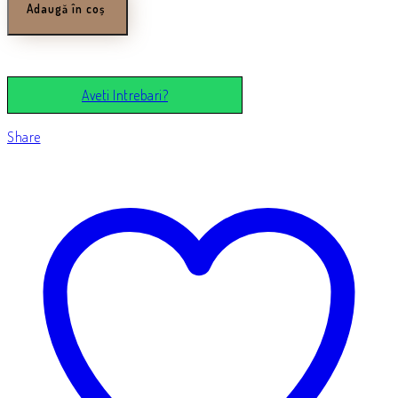
White
Adaugă în coș
Chocolate
850g
Aveti Intrebari?
Share