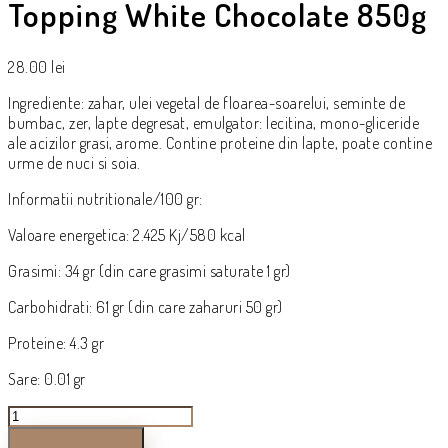
Topping White Chocolate 850g
28.00
lei
Ingrediente: zahar, ulei vegetal de floarea-soarelui, seminte de
bumbac, zer, lapte degresat, emulgator: lecitina, mono-gliceride
ale acizilor grasi, arome. Contine proteine din lapte, poate contine
urme de nuci si soia.
Informatii nutritionale/100 gr:
Valoare energetica: 2.425 Kj/580 kcal
Grasimi: 34 gr (din care grasimi saturate 1 gr)
Carbohidrati: 61 gr (din care zaharuri 50 gr)
Proteine: 4.3 gr
Sare: 0.01 gr
Cantitate
Topping