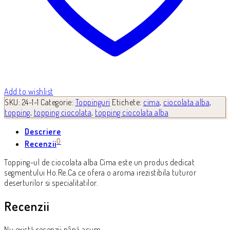
Add to wishlist
SKU:
24-1-1
Categorie:
Toppinguri
Etichete:
cima
,
ciocolata alba
,
topping
,
topping ciocolata
,
topping ciocolata alba
Descriere
0
Recenzii
Topping-ul de ciocolata alba Cima este un produs dedicat
segmentului Ho.Re.Ca ce ofera o aroma irezistibila tuturor
deserturilor si specialitatilor.
Recenzii
Nu există recenzii până acum.