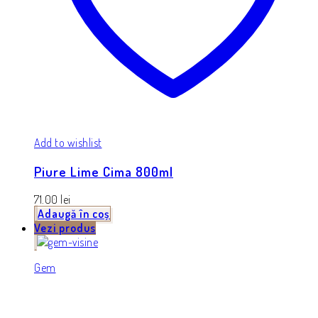
Add to wishlist
Piure Lime Cima 800ml
71.00
lei
Adaugă în coș
Vezi produs
Gem