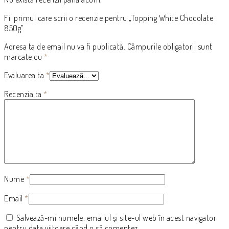
Fii primul care scrii o recenzie pentru „Topping White Chocolate
850g”
Adresa ta de email nu va fi publicată.
Câmpurile obligatorii sunt
marcate cu
*
Evaluarea ta
*
Recenzia ta
*
Nume
*
Email
*
Salvează-mi numele, emailul și site-ul web în acest navigator
pentru data viitoare când o să comentez.