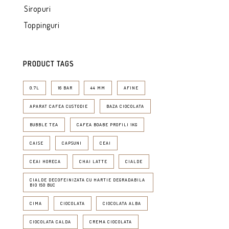
Siropuri
Toppinguri
PRODUCT TAGS
0.7L
16 BAR
44 MM
AFINE
APARAT CAFEA CUSTODIE
BAZA CIOCOLATA
BUBBLE TEA
CAFEA BOABE PROFILI 1KG
CAISE
CAPSUNI
CEAI
CEAI HORECA
CHAI LATTE
CIALDE
CIALDE DECOFEINIZATA CU HARTIE DEGRADABILA
BIO 150 BUC
CIMA
CIOCOLATA
CIOCOLATA ALBA
CIOCOLATA CALDA
CREMA CIOCOLATA