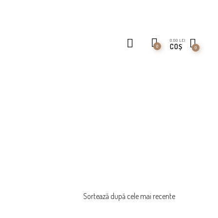
0.00
LEI
COȘ
0
0