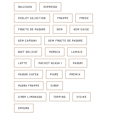
DULCEATA
ESPRESSO
EVOLET SELECTION
FRAPPE
FRESH
FRUCTE DE PADURE
GEM
GEM CAISE
GEM CAPSUNI
GEM FRUCTE DE PADURE
GUST DELICAT
HORECA
LAMAIE
LATTE
PACHET ACASA 1
PADURI
PADURI CAFEA
PIURE
PREMIX
PUDRA FRAPPE
SIROP
SIROP LIMONADA
TOPPING
VISINE
ZMEURA