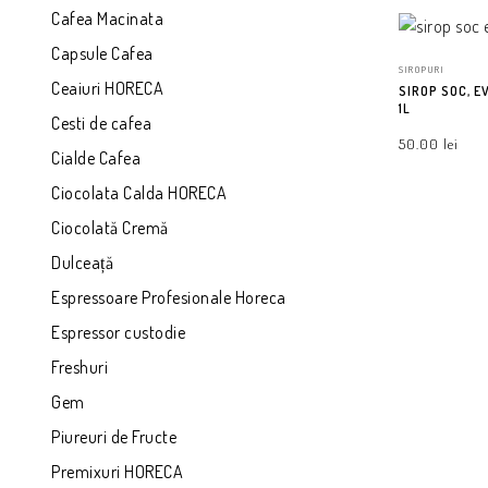
Cafea Macinata
Capsule Cafea
SIROPURI
Ceaiuri HORECA
SIROP SOC, E
1L
Cesti de cafea
50.00
lei
Cialde Cafea
Ciocolata Calda HORECA
ADAUGĂ ÎN CO
Ciocolată Cremă
Dulceață
Espressoare Profesionale Horeca
Espressor custodie
Freshuri
Gem
Piureuri de Fructe
Premixuri HORECA