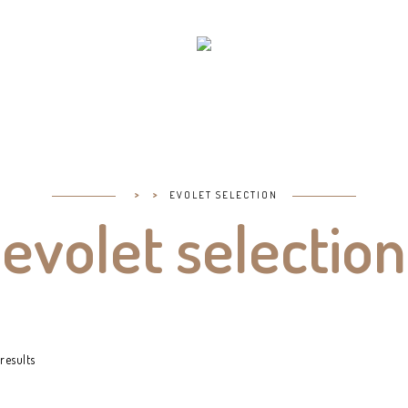
>
>
EVOLET SELECTION
evolet selection
results