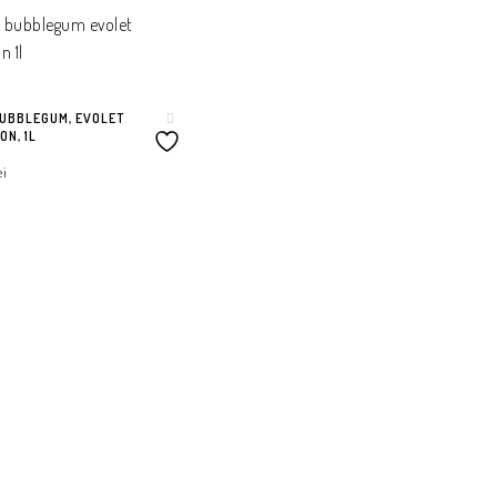
BUBBLEGUM, EVOLET
ON, 1L
ei
 ÎN COȘ