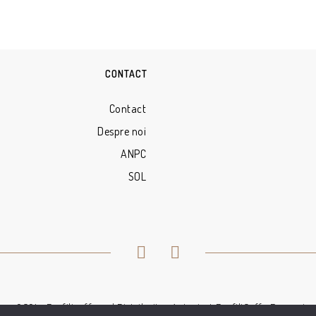
CONTACT
Contact
Despre noi
ANPC
SOL
© 2021 - Profilicaffe.ro | Distribuitor Autorizat ProfiliCaffe Romania