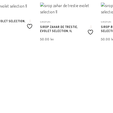
VOLET SELECTION,
SIROPURI
SIROPURI
SIROP ZAHAR DE TRESTIE,
SIROP 
EVOLET SELECTION, 1L
SELECTI
50.00
lei
50.00
l
Ș
ADAUGĂ ÎN COȘ
ADAUGĂ