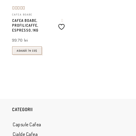
Evaluat la
CAFEA BOABE
5.00
din 5
CAFEA BOABE,
PROFILICAFFE,
ESPRESSO, 1KG
99.70
lei
ADAUGĂ ÎN COȘ
CATEGORII
Capsule Cafea
Cialde Cafea