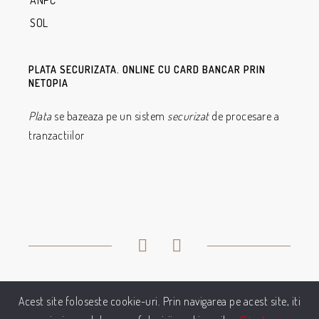
ANPC
SOL
PLATA SECURIZATA. ONLINE CU CARD BANCAR PRIN
NETOPIA
Plata
se bazeaza pe un sistem
securizat
de procesare a
tranzactiilor
Acest site foloseste cookie-uri. Prin navigarea pe acest site, iti
© 2021 - Profilicaffe.ro | Distribuitor Autorizat