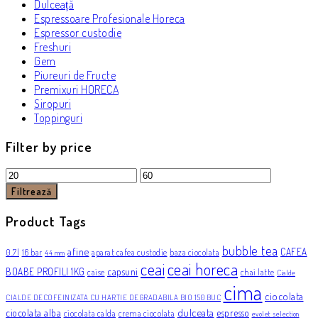
Dulceață
Espressoare Profesionale Horeca
Espressor custodie
Freshuri
Gem
Piureuri de Fructe
Premixuri HORECA
Siropuri
Toppinguri
Filter by price
Preț
Preț
minim
maxim
Filtrează
Product Tags
bubble tea
afine
CAFEA
0.7l
16 bar
aparat cafea custodie
baza ciocolata
44 mm
ceai
ceai horeca
BOABE PROFILI 1KG
capsuni
caise
chai latte
Cialde
cima
ciocolata
CIALDE DECOFEINIZATA CU HARTIE DEGRADABILA BIO 150 BUC
dulceata
ciocolata alba
espresso
ciocolata calda
crema ciocolata
evolet selection