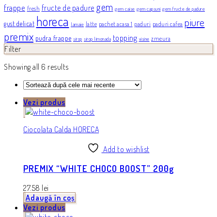
gem
frappe
fructe de padure
fresh
gem caise
gem capsuni
gem fructe de padure
horeca
piure
gust delicat
latte
pachet acasa 1
paduri
paduri cafea
lamaie
premix
topping
pudra frappe
zmeura
sirop
sirop limonada
visine
Filter
Showing all 6 results
Vezi produs
Ciocolata Calda HORECA
Add to wishlist
PREMIX “WHITE CHOCO BOOST” 200g
27.58
lei
Adaugă în coș
Vezi produs