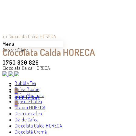
>
>
Ciocolata Calda HORECA
Menu
Ciocolata Calda HORECA
Suport Clienti!
0750 830 829
Ciocolata Calda HORECA
Bubble Tea
Cafea Boabe
0
Cafea Macinata
0.00
lei
Coș
Capsule Cafea
0
Ceaiuri HORECA
Cesti de cafea
Cialde Cafea
Ciocolata Calda HORECA
Ciocolată Cremă