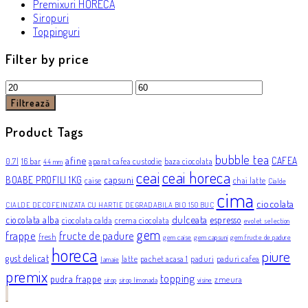
Premixuri HORECA
Siropuri
Toppinguri
Filter by price
Preț
Preț
minim
maxim
Filtrează
Product Tags
bubble tea
afine
CAFEA
0.7l
16 bar
aparat cafea custodie
baza ciocolata
44 mm
ceai
ceai horeca
BOABE PROFILI 1KG
capsuni
caise
chai latte
Cialde
cima
ciocolata
CIALDE DECOFEINIZATA CU HARTIE DEGRADABILA BIO 150 BUC
dulceata
ciocolata alba
espresso
ciocolata calda
crema ciocolata
evolet selection
gem
frappe
fructe de padure
fresh
gem caise
gem capsuni
gem fructe de padure
horeca
piure
gust delicat
latte
pachet acasa 1
paduri
paduri cafea
lamaie
premix
topping
pudra frappe
zmeura
sirop
sirop limonada
visine