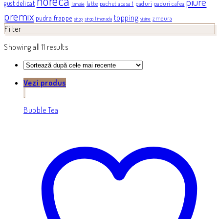
horeca
piure
gust delicat
latte
pachet acasa 1
paduri
paduri cafea
lamaie
premix
topping
pudra frappe
zmeura
sirop
sirop limonada
visine
Filter
Showing all 11 results
Vezi produs
Bubble Tea