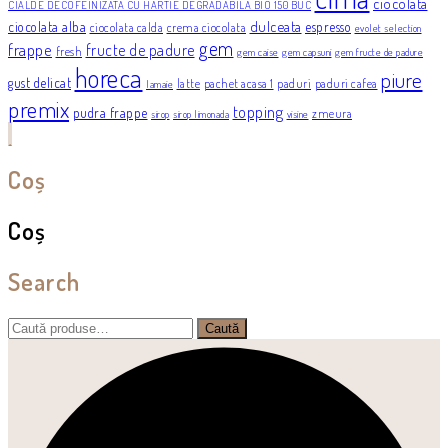
ciocolata
CIALDE DECOFEINIZATA CU HARTIE DEGRADABILA BIO 150 BUC
dulceata
ciocolata alba
espresso
ciocolata calda
crema ciocolata
evolet selection
gem
frappe
fructe de padure
fresh
gem caise
gem capsuni
gem fructe de padure
horeca
piure
gust delicat
latte
pachet acasa 1
paduri
paduri cafea
lamaie
premix
topping
pudra frappe
zmeura
sirop
sirop limonada
visine
Coș
Coș
Search
Caută
Caută
după: