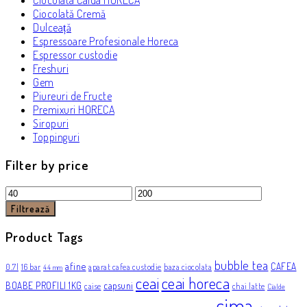
Ciocolata Calda HORECA
Ciocolată Cremă
Dulceață
Espressoare Profesionale Horeca
Espressor custodie
Freshuri
Gem
Piureuri de Fructe
Premixuri HORECA
Siropuri
Toppinguri
Filter by price
Preț
Preț
minim
maxim
Filtrează
Product Tags
bubble tea
afine
CAFEA
0.7l
16 bar
aparat cafea custodie
baza ciocolata
44 mm
ceai
ceai horeca
BOABE PROFILI 1KG
capsuni
caise
chai latte
Cialde
cima