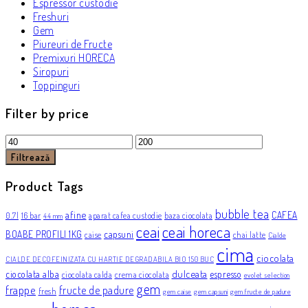
Espressor custodie
Freshuri
Gem
Piureuri de Fructe
Premixuri HORECA
Siropuri
Toppinguri
Filter by price
Preț
Preț
minim
maxim
Filtrează
Product Tags
bubble tea
afine
CAFEA
0.7l
16 bar
aparat cafea custodie
baza ciocolata
44 mm
ceai
ceai horeca
BOABE PROFILI 1KG
capsuni
caise
chai latte
Cialde
cima
ciocolata
CIALDE DECOFEINIZATA CU HARTIE DEGRADABILA BIO 150 BUC
dulceata
ciocolata alba
espresso
ciocolata calda
crema ciocolata
evolet selection
gem
frappe
fructe de padure
fresh
gem caise
gem capsuni
gem fructe de padure