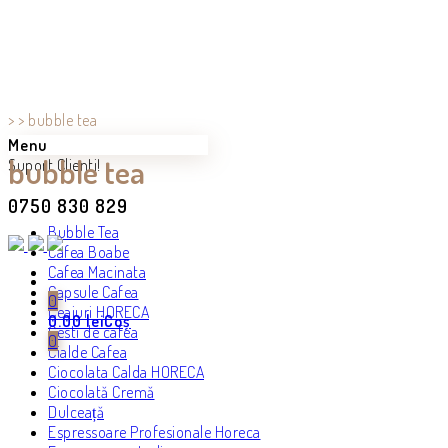
>
>
bubble tea
Menu
bubble tea
Suport Clienti!
0750 830 829
Bubble Tea
Cafea Boabe
Cafea Macinata
Capsule Cafea
0
Ceaiuri HORECA
0.00
lei
Coș
Cesti de cafea
0
Cialde Cafea
Ciocolata Calda HORECA
Ciocolată Cremă
Dulceață
Espressoare Profesionale Horeca