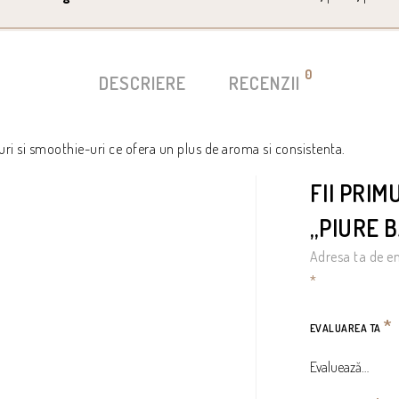
0
DESCRIERE
RECENZII
-uri si smoothie-uri ce ofera un plus de aroma si consistenta.
FII PRIM
„PIURE 
Adresa ta de em
*
*
EVALUAREA TA