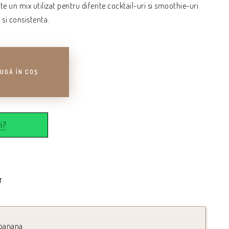
te un mix utilizat pentru diferite cocktail-uri si smoothie-uri
si consistenta.
UGĂ ÎN COȘ
i?
T
 banana