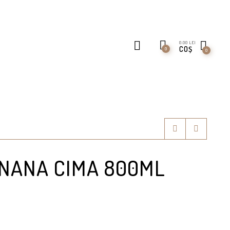
0.00
LEI
COȘ
0
0
ANANA CIMA 800ML