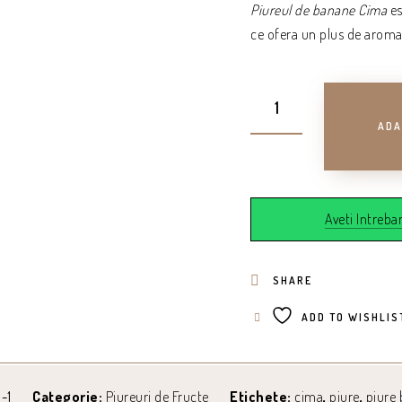
Piureul de banane Cima
es
ce ofera un plus de aroma 
ADA
Aveti Intrebar
SHARE
ADD TO WISHLIS
-1
Categorie:
Piureuri de Fructe
Etichete:
cima
,
piure
,
piure