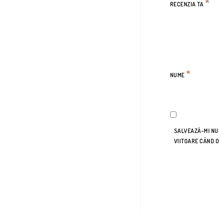
*
RECENZIA TA
*
NUME
SALVEAZĂ-MI NUM
VIITOARE CÂND 