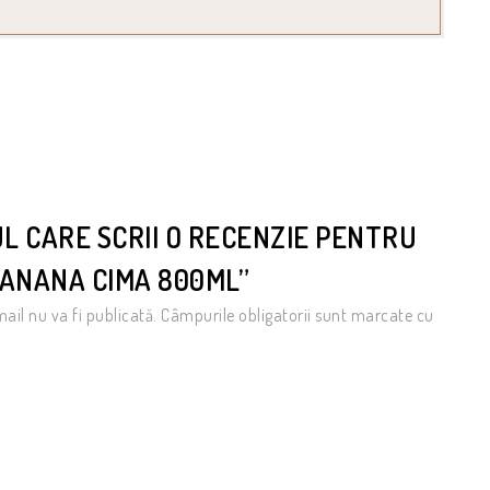
UL CARE SCRII O RECENZIE PENTRU
BANANA CIMA 800ML”
ail nu va fi publicată.
Câmpurile obligatorii sunt marcate cu