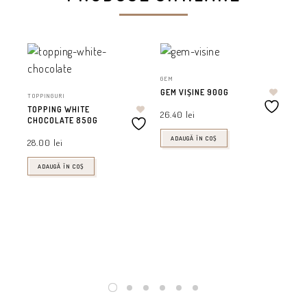
GEM
GEM VIȘINE 900G
TOPPINGURI
TOPPING WHITE
26.40
lei
CHOCOLATE 850G
ADAUGĂ ÎN COȘ
28.00
lei
ADAUGĂ ÎN COȘ
PIU
PI
80
71