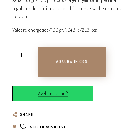
zahar 63 gr / 100 gr produs, agent gelificant: pectina,
regulator de aciditate: acid citric, conservant: sorbat de
potasiu
Valoare energetica/100 gr: 1.048 kj/253 kcal
ADAUGĂ ÎN COȘ
Aveti Intrebari?
SHARE
ADD TO WISHLIST