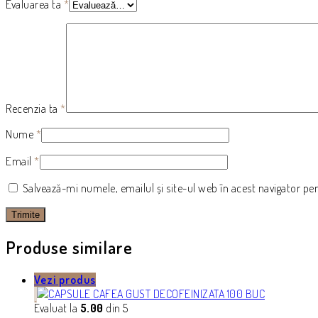
Evaluarea ta
*
Recenzia ta
*
Nume
*
Email
*
Salvează-mi numele, emailul și site-ul web în acest navigator pe
Produse similare
Vezi produs
Evaluat la
5.00
din 5