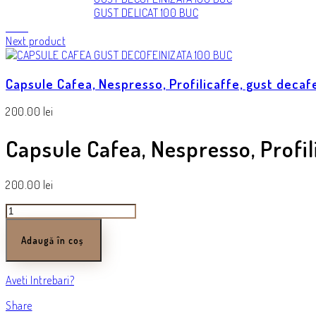
Back
Next product
Capsule Cafea, Nespresso, Profilicaffe, gust decafe
200.00
lei
Capsule Cafea, Nespresso, Profili
200.00
lei
Cantitate
Capsule
Cafea,
Adaugă în coș
Nespresso,
Profilicaffe,
gust
Aveti Intrebari?
intens,
Share
100