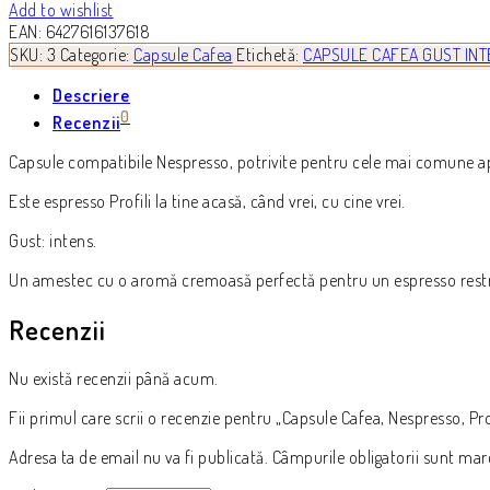
Add to wishlist
EAN:
6427616137618
SKU:
3
Categorie:
Capsule Cafea
Etichetă:
CAPSULE CAFEA GUST INT
Descriere
0
Recenzii
Capsule compatibile Nespresso, potrivite pentru cele mai comune a
Este espresso Profili la tine acasă, când vrei, cu cine vrei.
Gust: intens.
Un amestec cu o aromă cremoasă perfectă pentru un espresso restric
Recenzii
Nu există recenzii până acum.
Fii primul care scrii o recenzie pentru „Capsule Cafea, Nespresso, Prof
Adresa ta de email nu va fi publicată.
Câmpurile obligatorii sunt ma