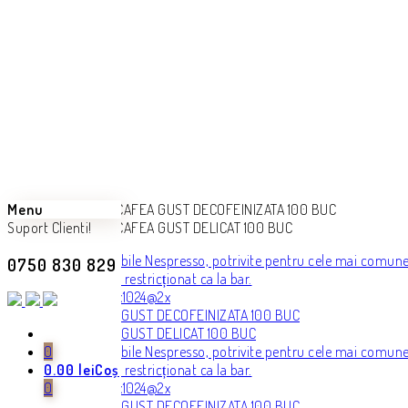
Menu
Suport Clienti!
0750 830 829
0
0.00
lei
Coș
0