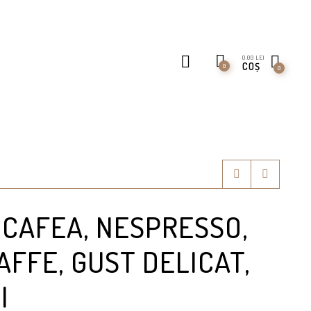
0.00
LEI
COȘ
0
0
CAFEA, NESPRESSO,
AFFE, GUST DELICAT,
I