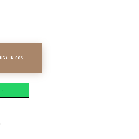
UGĂ ÎN COȘ
i?
T