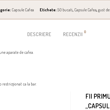
gorie:
Capsule Cafea
Etichete:
50 bucati
,
Capsule Cafea
,
gust de
0
DESCRIERE
RECENZII
une aparate de cafea.
estricționat ca la bar.
FII PRIM
„CAPSUL