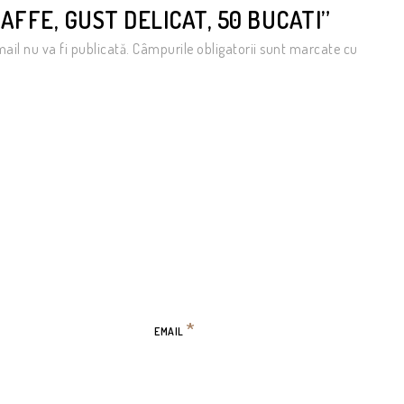
AFFE, GUST DELICAT, 50 BUCATI”
ail nu va fi publicată.
Câmpurile obligatorii sunt marcate cu
*
EMAIL