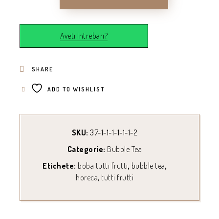
Aveti Intrebari?
SHARE
ADD TO WISHLIST
SKU:
37-1-1-1-1-1-1-2
Categorie:
Bubble Tea
Etichete:
boba tutti frutti
,
bubble tea
,
horeca
,
tutti frutti