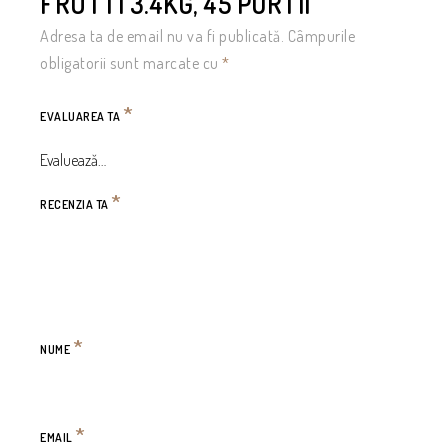
FRUTTI 3.4KG, 45 PORTII”
Adresa ta de email nu va fi publicată.
Câmpurile
obligatorii sunt marcate cu
*
*
EVALUAREA TA
*
RECENZIA TA
*
NUME
*
EMAIL