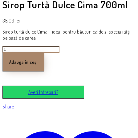
Sirop Turtă Dulce Cima 700ml
35.00
lei
Sirop turtă dulce Cima – ideal pentru băuturi calde și specialități
pe bază de cafea.
Cantitate
Sirop
Turtă
Adaugă în coș
Dulce
Cima
700ml
Aveti Intrebari?
Share