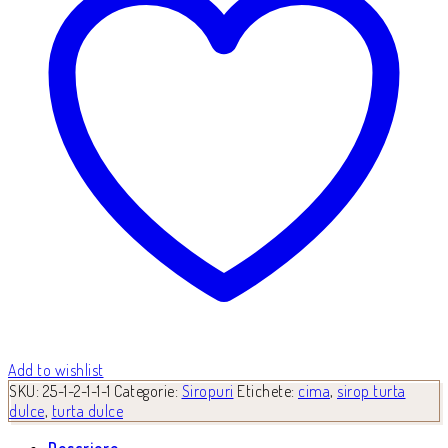
Add to wishlist
SKU:
25-1-2-1-1-1
Categorie:
Siropuri
Etichete:
cima
,
sirop turta
dulce
,
turta dulce
Descriere