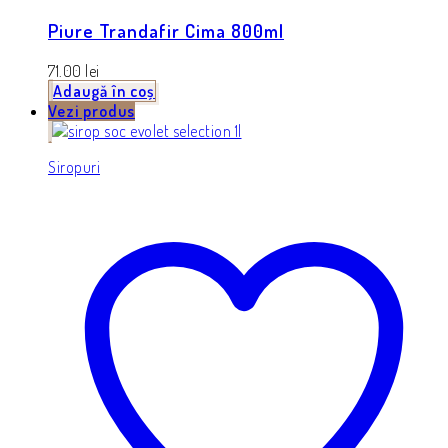
Piure Trandafir Cima 800ml
71.00
lei
Adaugă în coș
Vezi produs
Siropuri