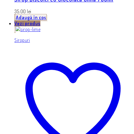
35.00
lei
Adaugă în coș
Vezi produs
Siropuri