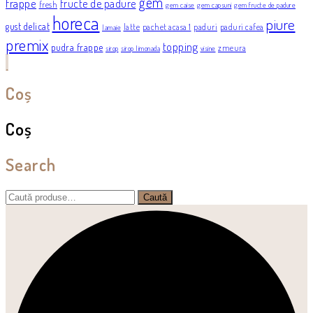
gem
frappe
fructe de padure
fresh
gem caise
gem capsuni
gem fructe de padure
horeca
piure
gust delicat
latte
pachet acasa 1
paduri
paduri cafea
lamaie
premix
topping
pudra frappe
zmeura
sirop
sirop limonada
visine
Coș
Coș
Search
Caută
Caută
după: