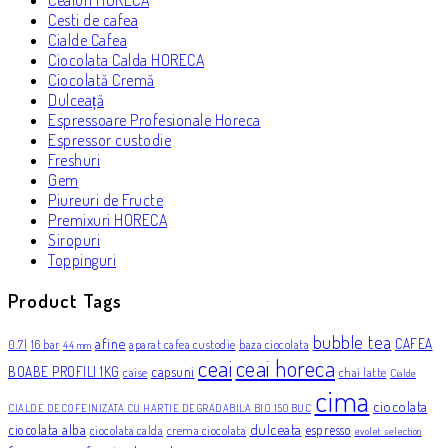
Ceaiuri HORECA
Cesti de cafea
Cialde Cafea
Ciocolata Calda HORECA
Ciocolată Cremă
Dulceață
Espressoare Profesionale Horeca
Espressor custodie
Freshuri
Gem
Piureuri de Fructe
Premixuri HORECA
Siropuri
Toppinguri
Product Tags
bubble tea
afine
CAFEA
0.7l
16 bar
aparat cafea custodie
baza ciocolata
44 mm
ceai
ceai horeca
BOABE PROFILI 1KG
capsuni
caise
chai latte
Cialde
cima
ciocolata
CIALDE DECOFEINIZATA CU HARTIE DEGRADABILA BIO 150 BUC
dulceata
ciocolata alba
espresso
ciocolata calda
crema ciocolata
evolet selection