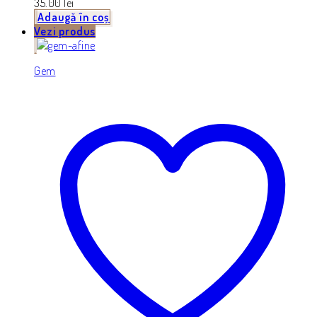
35.00
lei
Adaugă în coș
Vezi produs
Gem