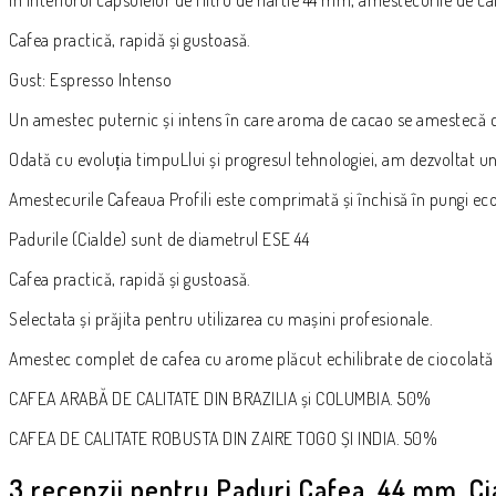
Cafea practică, rapidă și gustoasă.
Gust: Espresso Intenso
Un amestec puternic și intens în care aroma de cacao se amestecă c
Odată cu evoluția timpuLlui și progresul tehnologiei, am dezvoltat u
Amestecurile Cafeaua Profili este comprimată și închisă în pungi eco
Padurile (Cialde) sunt de diametrul ESE 44
Cafea practică, rapidă și gustoasă.
Selectata și prăjita pentru utilizarea cu mașini profesionale.
Amestec complet de cafea cu arome plăcut echilibrate de ciocolată ș
CAFEA ARABĂ DE CALITATE DIN BRAZILIA și COLUMBIA. 50%
CAFEA DE CALITATE ROBUSTA DIN ZAIRE TOGO ȘI INDIA. 50%
3 recenzii pentru
Paduri Cafea, 44 mm, Cia