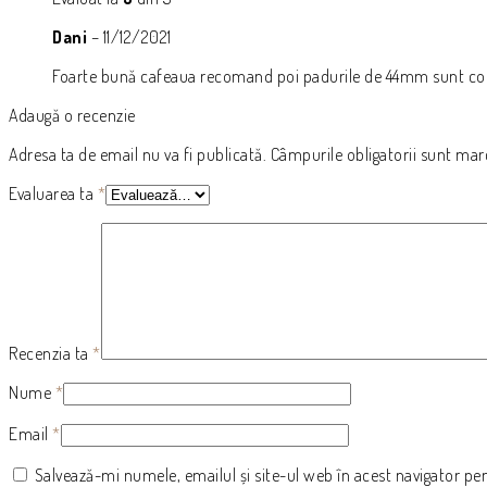
Dani
–
11/12/2021
Foarte bună cafeaua recomand poi padurile de 44mm sunt comp
Adaugă o recenzie
Adresa ta de email nu va fi publicată.
Câmpurile obligatorii sunt ma
Evaluarea ta
*
Recenzia ta
*
Nume
*
Email
*
Salvează-mi numele, emailul și site-ul web în acest navigator pe