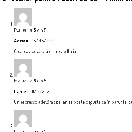
Evaluat la
5
din 5
Adrian
–
15/08/2021
O cafea adevărată espresso Italiana
Evaluat la
5
din 5
Daniel
–
11/12/2021
Un espresso adevărat italian se poate degusta ca în barurile it
Evaluat la
5
din 5