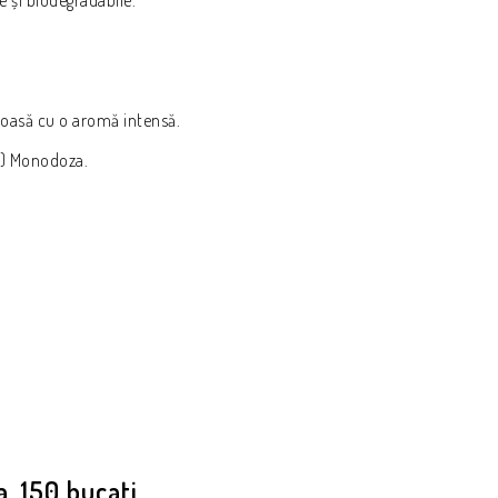
moasă cu o aromă intensă.
de) Monodoza.
a, 150 bucati