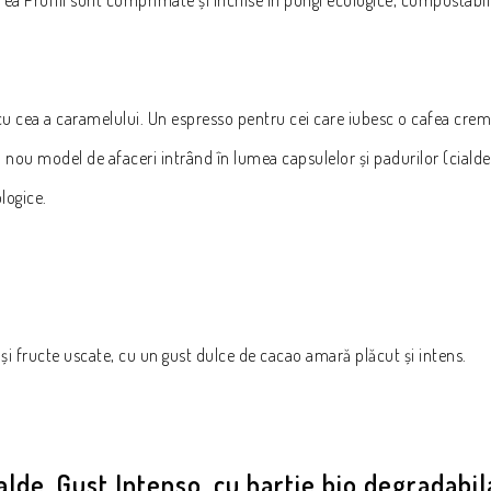
u cea a caramelului. Un espresso pentru cei care iubesc o cafea cre
n nou model de afaceri intrând în lumea capsulelor și padurilor (cial
logice.
i fructe uscate, cu un gust dulce de cacao amară plăcut și intens.
lde, Gust Intenso, cu hartie bio degradabil