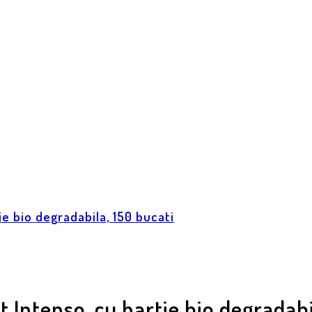
ie bio degradabila, 150 bucati
t Intenso, cu hartie bio degradabi