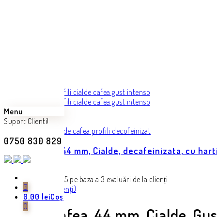
Menu
Back
Suport Clienti!
Next product
0750 830 829
Paduri Cafea, 44 mm, Cialde, decafeinizata, cu hart
300.00
lei
Evaluat la
5.00
din 5 pe baza a
3
evaluări de la clienți
0
(
3
recenzii de la clienți)
0.00
lei
Coș
0
Paduri Cafea, 44 mm, Cialde, Gus