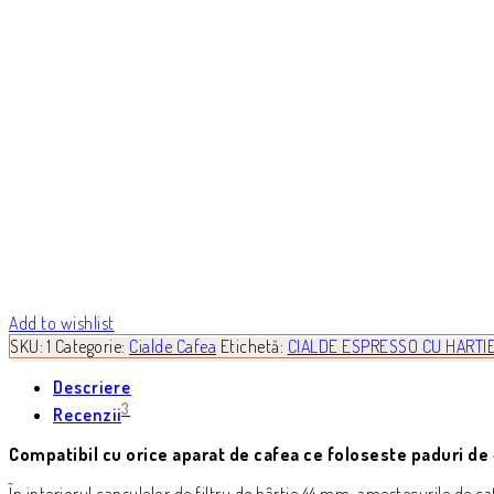
Add to wishlist
SKU:
1
Categorie:
Cialde Cafea
Etichetă:
CIALDE ESPRESSO CU HARTIE
Descriere
3
Recenzii
Compatibil cu orice aparat de cafea ce foloseste paduri d
În interiorul capsulelor de filtru de hârtie 44 mm, amestecurile de c