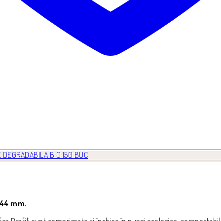
 DEGRADABILA BIO 150 BUC
e 44 mm.
afea Profili sunt comprimate și închise în pungi ecologice, compostabil