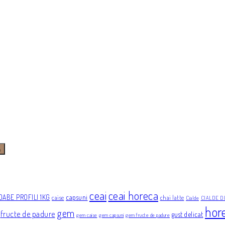
ă
ceai
ceai horeca
OABE PROFILI 1KG
capsuni
caise
chai latte
Cialde
CIALDE D
hor
gem
fructe de padure
gust delicat
gem caise
gem capsuni
gem fructe de padure