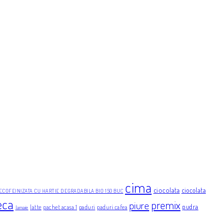
cima
ciocolata
ciocolata
ECOFEINIZATA CU HARTIE DEGRADABILA BIO 150 BUC
eca
premix
piure
pudra
latte
pachet acasa 1
paduri
paduri cafea
lamaie