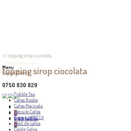
>
>
topping sirop ciocolata
Menu
topping sirop ciocolata
Suport Clienti!
0750 830 829
Bubble Tea
Cafea Boabe
Cafea Macinata
Capsule Cafea
0
Ceaiuri HORECA
0.00
lei
Coș
Cesti de cafea
0
Cialde Cafea