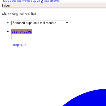
topping
frappe
zmeura
sirop
sirop limonada
visine
Filter
Afișez singurul rezultat
Vezi produs
Toppinguri