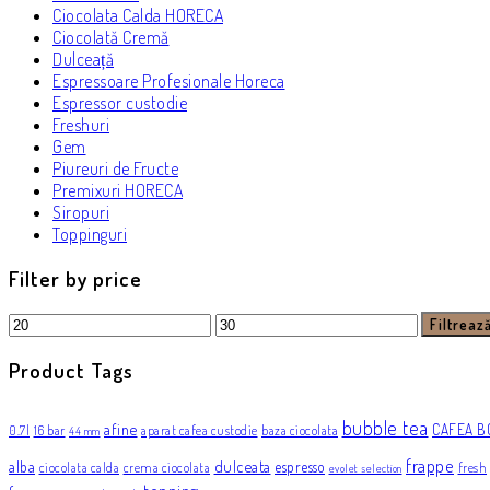
Ciocolata Calda HORECA
Ciocolată Cremă
Dulceață
Espressoare Profesionale Horeca
Espressor custodie
Freshuri
Gem
Piureuri de Fructe
Premixuri HORECA
Siropuri
Toppinguri
Filter by price
Preț
Preț
Filtreaz
minim
maxim
Product Tags
bubble tea
afine
CAFEA B
0.7l
16 bar
aparat cafea custodie
baza ciocolata
44 mm
frappe
dulceata
alba
espresso
ciocolata calda
crema ciocolata
fresh
evolet selection