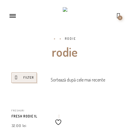
0
>
>
RODIE
rodie
FILTER
FRESHURI
FRESH RODIE 1L
32.00
lei