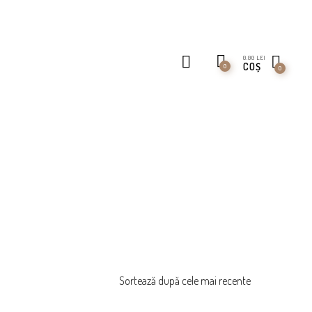
0.00
LEI
COȘ
0
0