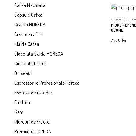
Cafea Macinata
Capsule Cafea
PIUREURI DE FR
Ceaiuri HORECA
PIURE PEPENE
800ML
Cesti de cafea
71.00
lei
Cialde Cafea
Ciocolata Calda HORECA
ADAUGĂ ÎN CO
Ciocolată Cremă
Dulceață
Espressoare Profesionale Horeca
Espressor custodie
Freshuri
Gem
Piureuri de Fructe
Premixuri HORECA