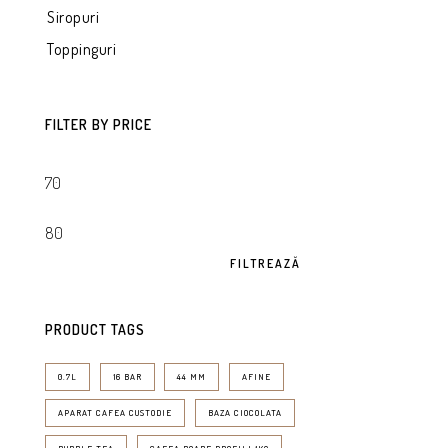
Siropuri
Toppinguri
FILTER BY PRICE
FILTREAZĂ
PRODUCT TAGS
0.7L
16 BAR
44 MM
AFINE
APARAT CAFEA CUSTODIE
BAZA CIOCOLATA