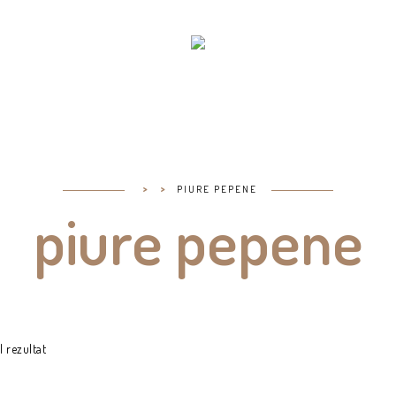
>
>
PIURE PEPENE
piure pepene
l rezultat