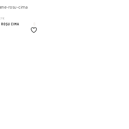
UCTE
 ROȘU CIMA
Ș