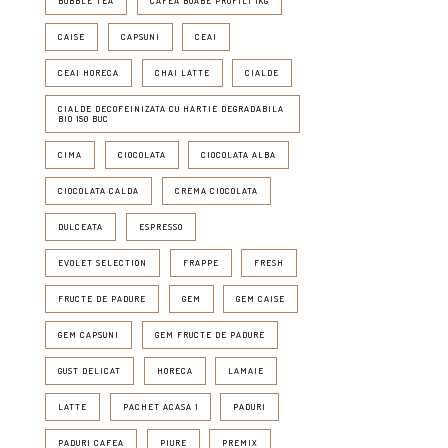
BUBBLE TEA
CAFEA BOABE PROFILI 1KG
CAISE
CAPSUNI
CEAI
CEAI HORECA
CHAI LATTE
CIALDE
CIALDE DECOFEINIZATA CU HARTIE DEGRADABILA
BIO 150 BUC
CIMA
CIOCOLATA
CIOCOLATA ALBA
CIOCOLATA CALDA
CREMA CIOCOLATA
DULCEATA
ESPRESSO
EVOLET SELECTION
FRAPPE
FRESH
FRUCTE DE PADURE
GEM
GEM CAISE
GEM CAPSUNI
GEM FRUCTE DE PADURE
GUST DELICAT
HORECA
LAMAIE
LATTE
PACHET ACASA 1
PADURI
PADURI CAFEA
PIURE
PREMIX