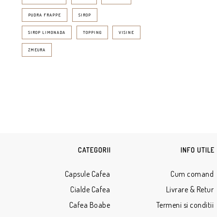
PUDRA FRAPPE
SIROP
SIROP LIMONADA
TOPPING
VISINE
ZMEURA
CATEGORII
INFO UTILE
Capsule Cafea
Cum comand
Cialde Cafea
Livrare & Retur
Cafea Boabe
Termeni si conditii