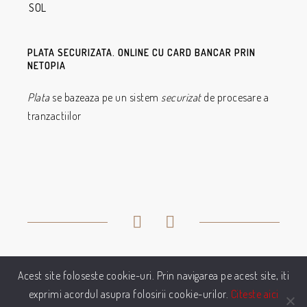
SOL
PLATA SECURIZATA. ONLINE CU CARD BANCAR PRIN
NETOPIA
Plata
se bazeaza pe un sistem
securizat
de procesare a
tranzactiilor
Acest site foloseste cookie-uri. Prin navigarea pe acest site, iti
© 2021 - Profilicaffe.ro | Distribuitor Autorizat
exprimi acordul asupra folosirii cookie-urilor.
Citeste aici
ProfiliCaffe Romania