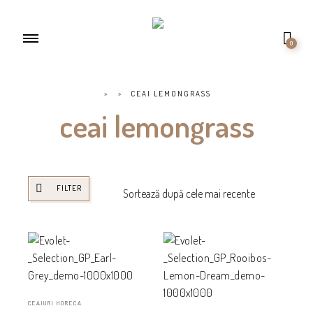
0
>
>
CEAI LEMONGRASS
ceai lemongrass
FILTER
CEAIURI HORECA